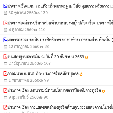
ประกาศเรื่องแผนการเสริมสร้างมาตรฐาน วินัย คุณธรรมจริยธรรมแ
30 ตุลาคม 2560
130
event
visibility
ประกาศองค์การบริหารส่วนตำบลหนองหญ้าปล้อง เรื่อง ประกาศใ
4 ตุลาคม 2560
110
event
visibility
ผลการตรวจประเมินประสิทธิภาพ ขององค์กรปกครองส่วนท้องถิ่
12 กรกฎาคม 2560
83
event
visibility
งบแสดงฐานะการเงิน ณ วันที่ 30 กันยายน 2559
whatshot
27 มิถุนายน 2560
107
event
visibility
ภาคผนวก ก. แนบท้ายประกาศรับสมัครบุคคล
whatshot
1 พฤษภาคม 2560
99
event
visibility
ประกาศ เรื่อง เจตนารมณ์ตามนโยบายการป้องกันการทุจริต
whatshot
9 กุมภาพันธ์ 2560
90
event
visibility
ประกาศ เรื่อง การแสดงเจตจำนงสุจริตด้านคุณธรรมและความโปร่่