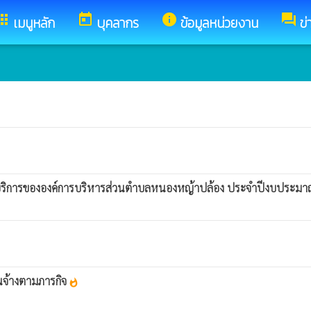
pps
today
info
forum
เมนูหลัก
บุคลากร
ข้อมูลหน่วยงาน
ข่
บริการขององค์การบริหารส่วนตำบลหนองหญ้าปล้อง ประจำปีงบประม
นจ้างตามภารกิจ
whatshot