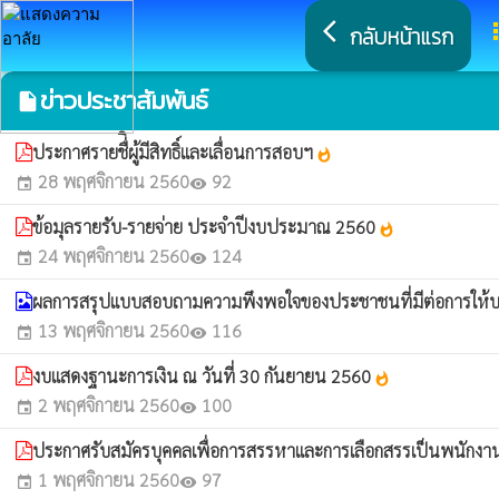
arrow_back_ios
a
กลับหน้าแรก
ข่าวประชาสัมพันธ์
insert_drive_file
ประกาศรายชื่ิผู้มีสิทธิ์และเลื่อนการสอบฯ
whatshot
28 พฤศจิกายน 2560
92
event
visibility
ข้อมุลรายรับ-รายจ่าย ประจำปีงบประมาณ 2560
whatshot
24 พฤศจิกายน 2560
124
event
visibility
ผลการสรุปแบบสอบถามความพึงพอใจของประชาชนที่มีต่อการให้
13 พฤศจิกายน 2560
116
event
visibility
งบแสดงฐานะการเงิน ณ วันที่ 30 กันยายน 2560
whatshot
2 พฤศจิกายน 2560
100
event
visibility
ประกาศรับสมัครบุคคลเพื่อการสรรหาและการเลือกสรรเป็นพนักงา
1 พฤศจิกายน 2560
97
event
visibility