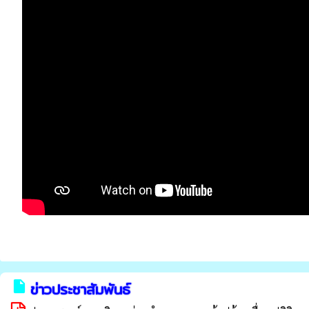
insert_drive_file
ข่าวประชาสัมพันธ์