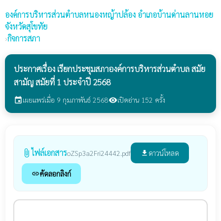
องค์การบริหารส่วนตำบลหนองหญ้าปล้อง
อำเภอบ้านด่านลานหอย
จังหวัดสุโขทัย
›
กิจการสภา
ประกาศเรื่อง เรียกประชุมสภาองค์การบริหารส่วนตำบล สมัย
สามัญ สมัยที่ 1 ประจำปี 2568
เผยแพร่เมื่อ 9 กุมภาพันธ์ 2568
เปิดอ่าน 152 ครั้ง
event
visibility
ไฟล์เอกสาร
attach_file
ดาวน์โหลด
oZSp3a2Fri24442.pdf
file_download
คัดลอกลิงก์
link