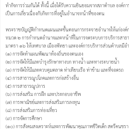
ทํากิจการร่วมกันได้ ทั้งนี้ เมื่อได้รับความยินยอมจากสภาตําบล องค์
เป็นการเกี่ยวเนื่องกับกิจการที่อยู่ในอํานาจหน้าที่ของตน

พระราชบัญญัติกำหนดแผนและขั้นตอนการกระจายอำนาจให้แก่องค์กร
หมวด ๒ การกําหนดอํานาจและหน้าที่ในการจดระบบการบริการสาธา
มาตรา ๑๖ ให้เทศบาล เมืองพัทยา และองค์การบริหารส่วนตําบลมีอํ
(๑) การจัดทําแผนพัฒนาท้องถิ่นของตนเอง

(๒) การจัดให้มีและบํารุงรักษาทางบก ทางน้ำ และทางระบายน้ำ

(๓) การจัดให้มีและควบคุมตลาด ท่าเทียบเรือ ท่าข้าม และที่จอดรถ

(๔) การสาธารณูปโภคและการก่อสร้างอื่น

(๕) การสาธารณูปการ

(๖) การส่งเสริม การฝึก และประกอบอาชีพ

(๗) การพาณิชย์และการส่งเสริมการลงทุน

(๘) การส่งเสริมการท่องเที่ยว

(๙) การจัดการศึกษา

(๑๐) การสังคมสงเคราะห์และการพัฒนาคุณภาพชีวิตเด็ก สตรีคนชรา แ