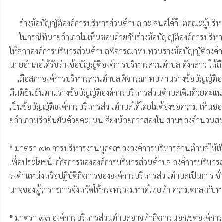
     ร่างข้อบัญญัติองค์การบริหารส่วนตําบล จะเสนอได้ก็แต่คณะผู้บริหาร หรือสมาชิกสภา องค์การบริหารส่วนตําบล หรือราษฎรในเขตองค์การบริหารส่วนตําบลตามกฏหมายว่าด้วยการเข้าชื่อ เสนอข้อบัญญัติท้องถิ่น

     ในกรณีที่นายอําเภอไม่เห็นชอบด้วยกับร่างข้อบัญญัติองค์การบริหารส่วนตําบลใด ให้ ส่งคืนสภาองค์การบริหารส่วนตําบลภายในสิบห้าวันนับแต่วันที่นายอําเภอได้รับร่างข้อบัญญัติองค์การ บริหารส่วนตําบลดังกล่าวเพื่อ
ให้สภาองค์การบริหารส่วนตําบลพิจารณาทบทวนร่างข้อบัญญัติองค์การ
นายอําเภอได้รับร่างข้อบัญญัติองค์การบริหารส่วนตําบล ดังกล่าว ให้
    เมื่อสภาองค์การบริหารส่วนตําบลพิจารณาทบทวนร่างข้อบัญญัติองค์การบริหารส่วน ตําบลตามวรรคสี่แล้ว 

มีมติยืนยันตามร่างข้อบัญญัติองค์การบริหารส่วนตําบลเดิมด้วยคะแ
เป็นข้อบัญญัติองค์การบริหารส่วนตําบลได้โดยไม่ต้องขอความ เห็นชอ
ยอําเภอหรือยืนยันด้วยคะแนนเสียงน้อยกว่าสองใน สามของจํานวนสมาชิก
* มาตรา ๗๒ การบริหารงานบุคคลขององค์การบริหารส่วนตําบลให้เป
เพื่อประโยชน์แก่กิจการขององค์การบริหารส่วนตําบล องค์การบริหาร
รงตําแหน่งหรือปฏิบัติกิจการขององค์การบริหารส่วนตําบลเป็นการ ชั่วคร
นาจของผู้ว่าราชการจังหวัดให้กระทรวงมหาดไทยทํา ความตกลงกับหน่ว
* มาตรา ๗๓ องค์การบริหารส่วนตําบลอาจทํากิจการนอกเขตองค์การบร