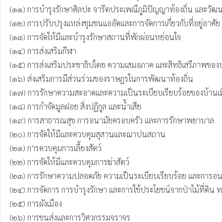
(๑๑) การบํารุงรักษาศิลปะ จารีตประเพณีภูมิปัญญาท้องถิ่น และวัฒนธ
(๑๒) การปรับปรุงแหล่งชุมชนแออัดและการจัดการเกี่ยวกับที่อยู่อาศัย

(๑๓) การจัดให้มีและบํารุงรักษาสถานที่พักผ่อนหย่อนใจ

(๑๔) การส่งเสริมกีฬา

(๑๕) การส่งเสริมประชาธิปไตย ความเสมอภาค และสิทธิเสรีภาพของ
(๑๖) ส่งเสริมการมีส่วนร่วมของราษฎรในการพัฒนาท้องถิ่น

(๑๗) การรักษาความสะอาดและความเป็นระเบียบเรียบร้อยของบ้านเมื
(๑๘) การกําจัดมูลฝอย สิ่งปฏิกูล และน้ำเสีย

(๑๙) การสาธารณสุข การอนามัยครอบครัว และการรักษาพยาบาล

(๒๐) การจัดให้มีและควบคุมสุสานและฌาปนสถาน

(๒๑) การควบคุมการเลี้ยงสัตว์ 

(๒๒) การจัดให้มีและควบคุมการฆ่าสัตว์

(๒๓) การรักษาความปลอดภัย ความเป็นระเบียบเรียบร้อย และการอ
(๒๔) การจัดการ การบํารุงรักษา และการใช้ประโยชน์จากป่าไม้ที่ดิน 
(๒๕) การผังเมือง

(๒๖) การขนส่งและการวิศวกรรมจราจร
