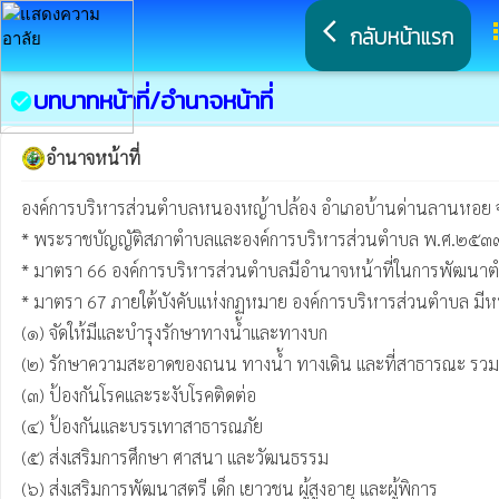
arrow_back_ios
a
กลับหน้าแรก
บทบาทหน้าที่/อำนาจหน้าที่
check_circle
อำนาจหน้าที่
องค์การบริหารส่วนตำบลหนองหญ้าปล้อง อำเภอบ้านด่านลานหอย จัง
* พระราชบัญญัติสภาตําบลและองค์การบริหารส่วนตําบล พ.ศ.๒๕๓๗ แก้
* มาตรา 66 องค์การบริหารส่วนตําบลมีอํานาจหน้าที่ในการพัฒนาตํ
* มาตรา 67 ภายใต้บังคับแห่งกฏหมาย องค์การบริหารส่วนตําบล มีหน้า
(๑) จัดให้มีและบํารุงรักษาทางน้ำและทางบก

(๒) รักษาความสะอาดของถนน ทางน้ำ ทางเดิน และที่สาธารณะ รวมทั้งก
(๓) ป้องกันโรคและระงับโรคติดต่อ

(๔) ป้องกันและบรรเทาสาธารณภัย

(๕) ส่งเสริมการศึกษา ศาสนา และวัฒนธรรม

(๖) ส่งเสริมการพัฒนาสตรี เด็ก เยาวชน ผู้สูงอายุ และผู้พิการ
