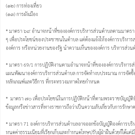
(๑๒) การท่องเที่ยว

(๑๓) การผังเมือง

* มาตรา ๖๙ อํานาจหน้าที่ขององค์การบริหารส่วนตําบลตามมาตรา ๖
ๆ เพื่อประโยชน์ของประชาชนในตําบล แต่ต้องแจ้งให้องค์การบริหารส
องค์การ หรือหน่วยงานของรัฐ นําความเห็นขององค์การ บริหารส่วนต
* มาตรา 69/1 การปฏิบัติงานตามอํานาจหน้าที่ขององค์การบริหารส่วน
แผนพัฒนาองค์การบริหารส่วนตําบล การจัดทํางบประมาณ การจัดซื้อจั
หลักเกณฑ์และวิธีการ ที่กระทรวงมหาดไทยกําหนด

*  มาตรา ๗๐ เพื่อประโยชน์ในการปฏิบัติหน้าที่ตามพระราชบัญญัตินี้
ข้อมูลหรือข่าวสารที่ทางราชการถือว่าเป็นความลับเกี่ยวกับการรักษาค
* มาตรา 71 องค์การบริหารส่วนตําบลอาจออกข้อบัญญัติองค์การบริหาร
หนดค่าธรรมเนียมที่เรียกเก็บและกําหนดโทษปรับผู้ฝ่าฝืนด้วยก็ได้แต่ม