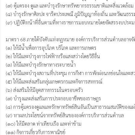
(๗) คุ้มครอง ดูแล และบํารุงรักษาทรัพยากรธรรมชาติและสิ่งแวดล้อม

(๘) บํารุงรักษาศิลปะ จารีตประเพณี ภูมิปัญญาท้องถิ่น และวัฒนธรรมอ
(๙) ปฏิบัติหน้าที่อื่นตามที่ทางราชการมอบหมายโดยจัดสรรงบประ
มาตรา 68 ภายใต้บังคับแห่งกฏหมาย องค์การบริหารส่วนตําบลอาจจัดทํ
(๑) ให้มีน้ำเพื่อการอุปโภค บริโภค และการเกษตร

(๒) ให้มีและบํารุงการไฟฟ้าหรือแสงสว่างโดยวิธีอื่น

(๓) ให้มีและบํารุงรักษาทางระบายน้ำ

(๔) ให้มีและบํารุงสถานที่ประชุม การกีฬา การพักผ่อนหย่อนใจและ
(๕) ให้มีและส่งเสริมกลุ่มเกษตรกรและกิจการสหกรณ์

(๖) ส่งเสริมให้มีอุตสาหกรรมในครอบครัว

(๗) บํารุงและส่งเสริมการประกอบอาชีพของราษฎร

(๘) การคุ้มครองดูแลและรักษาทรัพย์สินอันเป็นสาธารณสมบัติของแผ่
(๙) หาผลประโยชน์จากทรัพย์สินขององค์การบริหารส่วนตําบล

(๑๐) ให้มีตลาด ท่าเทียบเรือ และท่าข้าม

(๑๑) กิจการเกี่ยวกับการพาณิชย์
