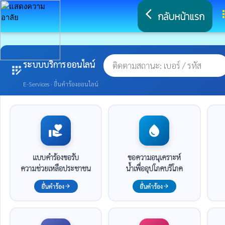
arrow_back_ios
a
กลับหน้าแรก
ระบบบริการออนไลน์
app_registration
E-Services · ยื่นคำร้องออนไลน์
volunteer_activism
water_drop
แบบคำร้องขอรับ
ขอความอนุเคราะห์
ความช่วยเหลือประชาชน
น้ำเพื่ออุปโภคบริโภค
ยื่นคำร้อง
ยื่นคำร้อง
arrow_forward
arrow_forward