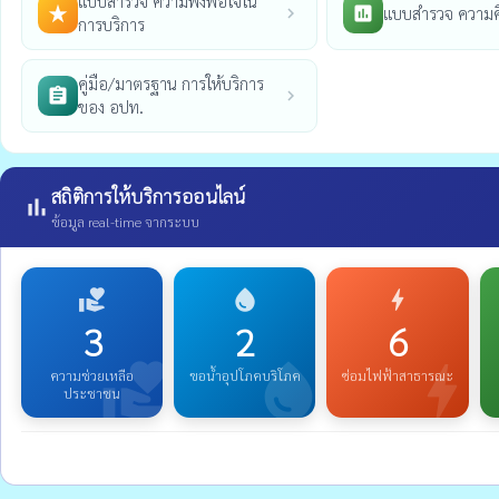
แบบสำรวจ ความพึงพอใจใน
แบบสำรวจ ความค
star_rate
poll
chevron_right
การบริการ
คู่มือ/มาตรฐาน การให้บริการ
assignment
chevron_right
ของ อปท.
สถิติการให้บริการออนไลน์
bar_chart
ข้อมูล real-time จากระบบ
volunteer_activism
water_drop
bolt
3
2
6
volunteer_activism
water_drop
bolt
ความช่วยเหลือ
ขอน้ำอุปโภคบริโภค
ซ่อมไฟฟ้าสาธารณะ
ประชาชน