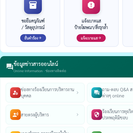
inventory_2
report
ขอยืมครุภัณฑ์
แจ้งเบาะแส
/ วัสดุอุปกรณ์
ป้ายโฆษณา/สิ่งรุกล้ำ
ยื่นคำร้อง
แจ้งเบาะแส
arrow_forward
arrow_forward
ข้อมูลข่าวสารออนไลน์
forum
Online Information · ช่องทางติดต่อ
ช่องทางร้องเรียนการบริหารงาน
ถาม-ตอบ Q&A ส
manage_accounts
question_answer
chevron_right
บุคคล
ต่างๆ online
ร้องเรียนการทุจริต
สายตรงผู้บริหาร
record_voice_over
security
chevron_right
ประพฤติมิชอบ