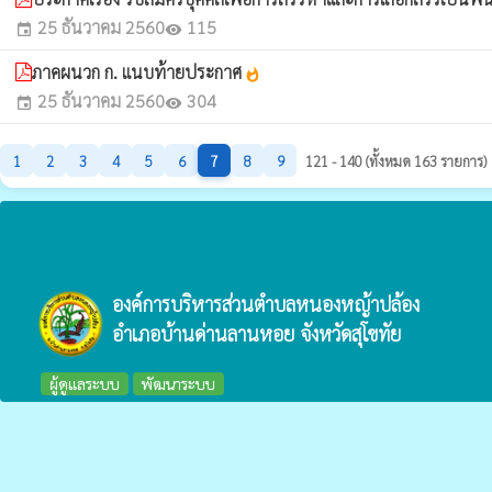
25 ธันวาคม 2560
115
event
visibility
ภาคผนวก ก. แนบท้ายประกาศ
whatshot
25 ธันวาคม 2560
304
event
visibility
1
2
3
4
5
6
7
8
9
121 - 140 (ทั้งหมด 163 รายการ)
องค์การบริหารส่วนตำบลหนองหญ้าปล้อง
อำเภอบ้านด่านลานหอย จังหวัดสุโขทัย
ผู้ดูแลระบบ
พัฒนาระบบ