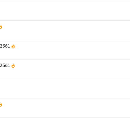
t
tshot
ศ.2561
whatshot
ศ.2561
whatshot
t
tshot
t