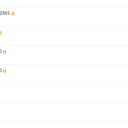
ศ.2561
whatshot
tshot
60
whatshot
60
whatshot
t
t