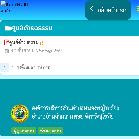
arrow_back_ios
a
กลับหน้าแรก
ศูนย์ดำรงธรรม
folder
ศูนย์ดำรงธรรม
whatshot
30 กันยายน 2565
259
event
visibility
1
1 - 1 (ทั้งหมด 1 รายการ)
องค์การบริหารส่วนตำบลหนองหญ้าปล้อง
อำเภอบ้านด่านลานหอย จังหวัดสุโขทัย
ผู้ดูแลระบบ
พัฒนาระบบ