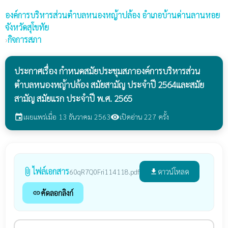
องค์การบริหารส่วนตำบลหนองหญ้าปล้อง
อำเภอบ้านด่านลานหอย
จังหวัดสุโขทัย
›
กิจการสภา
ประกาศเรื่อง กำหนดสมัยประชุมสภาองค์การบริหารส่วน
ตำบลหนองหญ้าปล้อง สมัยสามัญ ประจำปี 2564และสมัย
สามัญ สมัยแรก ประจำปี พ.ศ. 2565
เผยแพร่เมื่อ 13 ธันวาคม 2563
เปิดอ่าน 227 ครั้ง
event
visibility
ไฟล์เอกสาร
attach_file
ดาวน์โหลด
60qR7Q0Fri114118.pdf
file_download
คัดลอกลิงก์
link