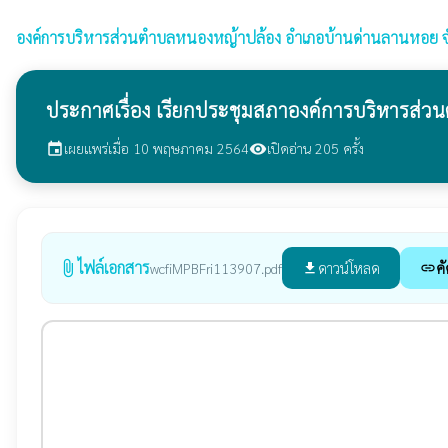
องค์การบริหารส่วนตำบลหนองหญ้าปล้อง
อำเภอบ้านด่านลานหอย จั
ประกาศเรื่อง เรียกประชุมสภาองค์การบริหารส่วน
เผยแพร่เมื่อ 10 พฤษภาคม 2564
เปิดอ่าน 205 ครั้ง
event
visibility
ไฟล์เอกสาร
attach_file
ดาวน์โหลด
คั
wcfiMPBFri113907.pdf
file_download
link