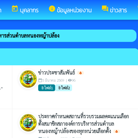
ขทัย
today
info
forum
ก
บุคลากร
ข้อมูลหน่วยงาน
ข่าวสาร
ตำบลหนองหญ้าปล้อง
ข่าวประชาสัมพันธ์
local_fire_department
5 มีนาคม 2569 |
96
calendar_today
visibility
1-
ไฟล์1
ไฟล์2
attach_file
attach_file
ประกาศกำหนดสถานที่รวบรวมผลคะแนนเลือก
ตั้งสมาชิกสภาองค์การบริหารส่วนตำบล
หนองหญ้าปล้องของทุกหน่วยเลือกตั้ง
local_fire_department