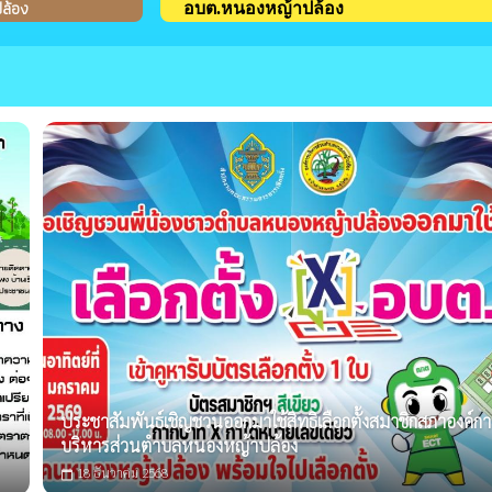
ปล้อง
อบต.หนองหญ้าปล้อง
ประชาสัมพันธ์เชิญชวนออกมาใช้สิทธิเลือกตั้งสมาชิกสภาองค์กา
บริหารส่วนตำบลหนองหญ้าปล้อง
18 ธันวาคม 2568
calendar_today