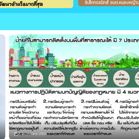
อิเล็กทรอนิกส์ อบต.หนองหญ้า
พัฒนาด้านใดมากที่สุด
-
8 พฤษภาคม 2569
calendar_today