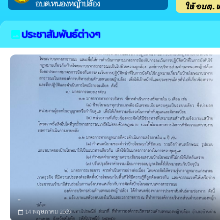
อบต.หนองหญ้าปล้อง
ให้ อบต. 
ประชาสัมพันธ์ต่างๆ
image
-
14 พฤษภาคม 2569
calendar_today