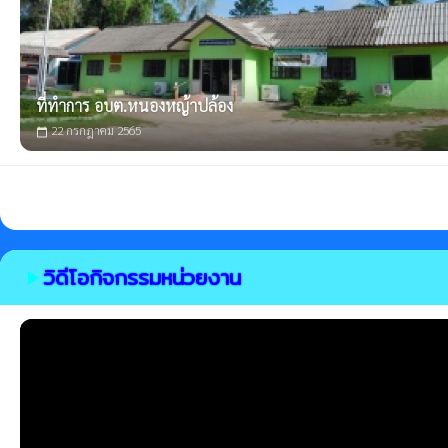
ที่ทำการ อบต.หนองหญ้าปล้อง
22 กรกฎาคม 2565
calendar_today
วิดีโอกิจกรรมหน่วยงาน
play_arrow