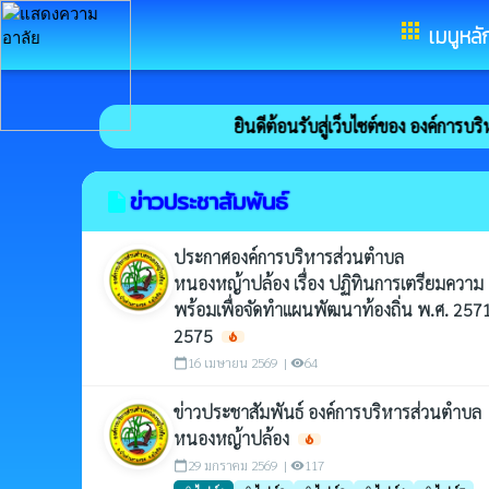
อำเภอบ้านด่านลานหอย จังหวัดสุโ
apps
เมนูหลั
ยินดีต้อนรับสู่เว็บไซต์ของ องค์การบริหารส่วน
ข่าวประชาสัมพันธ์
insert_drive_file
ประกาศองค์การบริหารส่วนตำบล
หนองหญ้าปล้อง เรื่อง ปฏิทินการเตรียมความ
พร้อมเพื่อจัดทำแผนพัฒนาท้องถิ่น พ.ศ. 257
2575
local_fire_department
16 เมษายน 2569 |
64
calendar_today
visibility
ข่าวประชาสัมพันธ์ องค์การบริหารส่วนตำบล
หนองหญ้าปล้อง
local_fire_department
29 มกราคม 2569 |
117
calendar_today
visibility