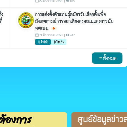
29 ธันวาคม 2568 |
185
calendar_today
visibility
้ง
การแต่งตั้งตัวแทนผู้สมัครรับเลือกตั้งเพื่อ
ี่
สังเกตการณ์การออกเสียงลงคะแนและการนับ
คะแนน
local_fire_department
21 ธันวาคม 2568 |
242
calendar_today
visibility
ไฟล์1
ไฟล์2
attach_file
attach_file
ทั้งหมด
list
ต้องการ
ศูนย์ข้อมูลข่าว