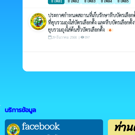
ไฟล์1
ไฟล์2
ไฟล์3
ไฟล์4
ไฟล์5
attach_file
attach_file
attach_file
attach_file
attach_file
ประกาศกำหนดสถานที่เก็บรักษาหีบบัตรเลือกตั
ที่ยุบรวมถุงใส่บัตรเลือกตั้ง และหีบบัตรเลือกตั้งท
ยุบรวมถุงใส่ต้นขั้วบัตรเลือกตั้ง
local_fire_department
29 ธันวาคม 2568 |
397
calendar_today
visibility
บริการข้อมูล
ท่าน
facebook