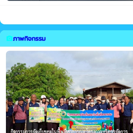
ภาพกิจกรรม
camera_alt
กิจกรรมการจัดเก็บขยะในพื้นที่สาธารณะ โครงการบริหารจัดการ