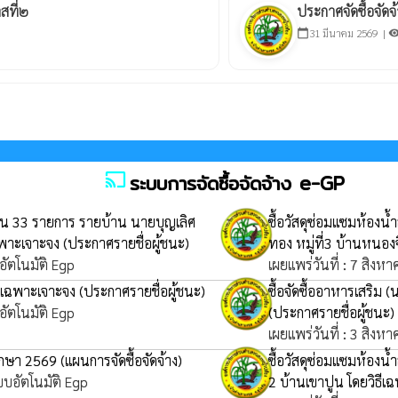
สที่๒
ประกาศจัดซื้อจัด
31 มีนาคม 2569 |
calendar_today
visibil
cast
ระบบการจัดซื้อจัดจ้าง e-GP
ำนวน 33 รายการ รายบ้าน นายบุญเลิศ
ซื้อวัสดุซ่อมแซมห้องน
เฉพาะเจาะจง
(ประกาศรายชื่อผู้ชนะ)
ทอง หมู่ที่3 บ้านหนอง
อัตโนมัติ Egp
เผยแพร่วันที่ : 7 สิงห
ธีเฉพาะเจาะจง
(ประกาศรายชื่อผู้ชนะ)
ซื้อจัดซื้ออาหารเสริม 
อัตโนมัติ Egp
(ประกาศรายชื่อผู้ชนะ)
เผยแพร่วันที่ : 3 สิงห
รศึกษา 2569
(แผนการจัดซื้อจัดจ้าง)
ซื้อวัสดุซ่อมแซมห้องน้
บบอัตโนมัติ Egp
2 บ้านเขาปูน โดยวิธี