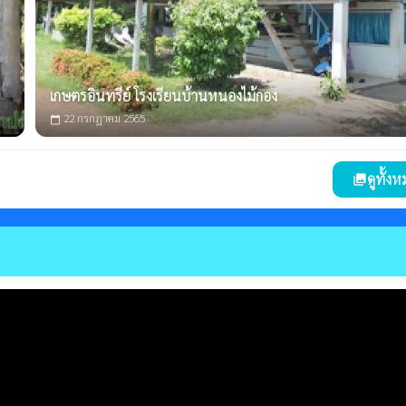
เกษตรอินทรีย์ โรงเรียนบ้านหนองไม้กอง
22 กรกฎาคม 2565
calendar_today
ดูทั้ง
photo_library