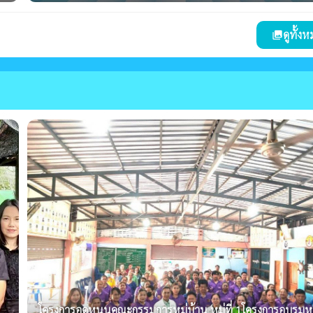
ดูทั้ง
photo_library
โครงการอุดหนุนคณะกรรมการหมู่บ้าน หมู่ที่ 1โครงการอบรม