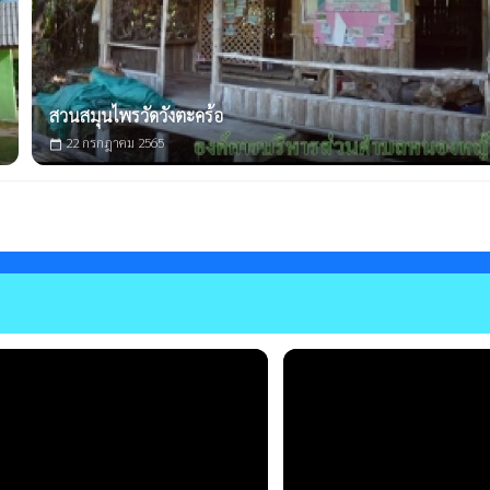
สวนสมุนไพรวัดวังตะคร้อ
22 กรกฎาคม 2565
calendar_today