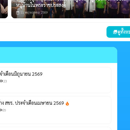
หมู่บ้านในพระราชประสงค์
11 พฤษภาคม 2569
calendar_today
ดูทั้ง
photo_library
จำเดือนมิถุนายน 2569
23
sibility
ดจ้าง สขร. ประจำเดือนเมษายน 2569
local_fire_department
65
bility