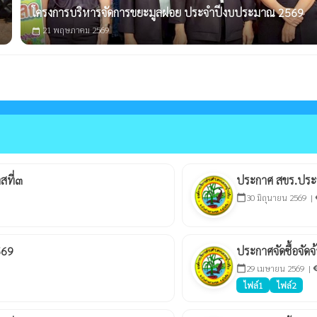
โครงการบริหารจัดการขยะมูลฝอย ประจำปีงบประมาณ 2569
21 พฤษภาคม 2569
calendar_today
สที่๓
ประกาศ สขร.ประ
30 มิถุนายน 2569 |
calendar_today
vi
569
ประกาศจัดซื้อจั
29 เมษายน 2569 |
calendar_today
visi
ไฟล์1
ไฟล์2